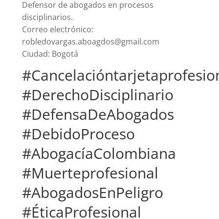
Defensor de abogados en procesos
disciplinarios.
Correo electrónico:
robledovargas.aboagdos@gmail.com
Ciudad: Bogotá
#Cancelacióntarjetaprofesio
#DerechoDisciplinario
#DefensaDeAbogados
#DebidoProceso
#AbogacíaColombiana
#Muerteprofesional
#AbogadosEnPeligro
#ÉticaProfesional