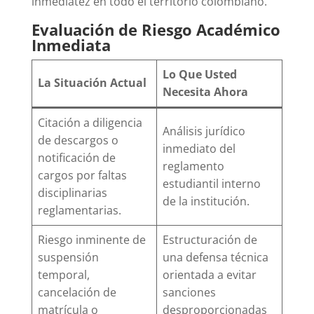
inmediatez en todo el territorio colombiano.
Evaluación de Riesgo Académico
Inmediata
Lo Que Usted
La Situación Actual
Necesita Ahora
Citación a diligencia
Análisis jurídico
de descargos o
inmediato del
notificación de
reglamento
cargos por faltas
estudiantil interno
disciplinarias
de la institución.
reglamentarias.
Riesgo inminente de
Estructuración de
suspensión
una defensa técnica
temporal,
orientada a evitar
cancelación de
sanciones
matrícula o
desproporcionadas