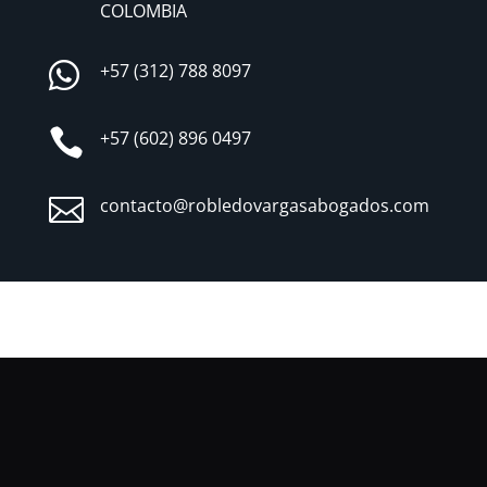
COLOMBIA

+57 (312) 788 8097

+57 (602) 896 0497

contacto@robledovargasabogados.com